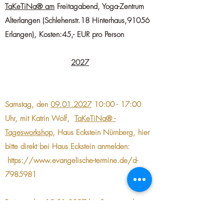
TaKeTiNa® am
Freitagabend, Yoga-Zentrum
Alterlangen (Schlehenstr.18 Hinterhaus,91056
Erlangen), Kosten:45,- EUR pro Person​
2027
Samstag, den
09
.01.2027
10:00 - 17:00
Uhr, mit Katrin Wolf,
TaKeTiNa® -
Tagesworkshop
, Haus Eckstein Nürnberg, hier
bitte direkt bei Haus Eckstein anmelden:
https://www.evangelische-termine.de/d-
7985981
Freitag, den
15.01.2027
bis Sonntag, den
17.01.2027
,
TaKeTiNa-Retreat
mit Ali Behzad