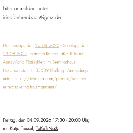
Bitte anmelden unter
irinafoehrenbach@gmx.de
Donnerstag, den
20.08.2026
- Sonntag, den
23.08.2026
: Sommer-Retreat-TaKeTiNa mit
Anna-Maria Flatischler: Im Seminarhaus
Holzmannstett 1, 83539 Pfaffing. Anmeldung
unter:
https://taketina.com/produkt/sommer-
retreat-taketina-holzmannstett/
Freitag, den
04
.09.2026
17:30 - 20:00 Uhr,
mit Katja Tressel,
TaKeTiNa®