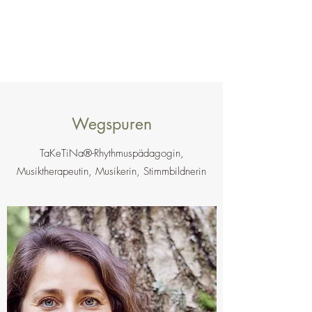
Wegspuren
TaKeTiNa®-Rhythmuspädagogin,
Musiktherapeutin, Musikerin, Stimmbildnerin